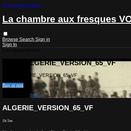
Skip to main content
La chambre aux fresques V
Browse
Search
Sign in
Sign In
Live stream preview
Watch ALGERIE_VERSION_65_VF
Watch ALGERIE_VERSION_65_VF
Buy or rent
Already paid?
Sign in
ALGERIE_VERSION_65_VF
1h 5m