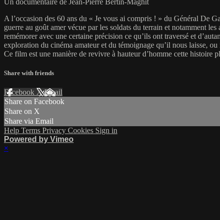
Un documentaire de Jean-Pierre Bertin-Maghit
A l’occasion des 60 ans du « Je vous ai compris ! » du Général De Gaul
guerre au goût amer vécue par les soldats du terrain et notamment les
remémorer avec une certaine précision ce qu’ils ont traversé et d’auta
exploration du cinéma amateur et du témoignage qu’il nous laisse, ou 
Ce film est une manière de revivre à hauteur d’homme cette histoire plei
Share with friends
Facebook
X
Email
Share on Facebook
Share on X
Share via Email
Help
Terms
Privacy
Cookies
Sign in
Powered by Vimeo
×